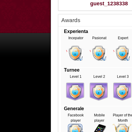
guest_1238338
Awards
Experienta
Incepator
Pasionat
Expert
Turnee
Level 1
Level 2
Level 3
Generale
Facebook
Mobile
Player of th
player
player
Month