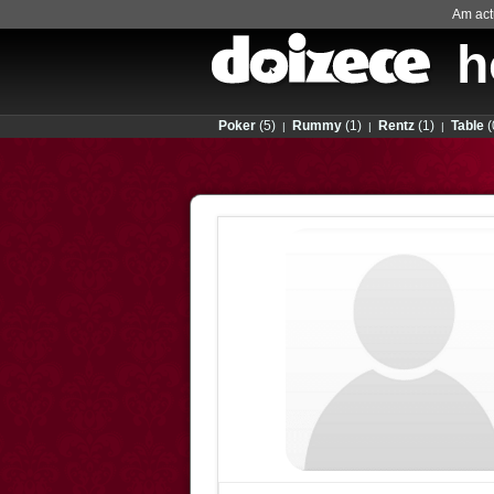
Am actu
h
Poker
(5)
Rummy
(1)
Rentz
(1)
Table
(
|
|
|