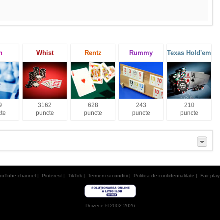
h
Whist
Rentz
Rummy
Texas Hold'em
9
3162
628
243
210
te
puncte
puncte
puncte
puncte
ouTube channel
|
Pinterest
|
TikTok
|
Termeni si conditii
|
Politica de confidentialitate
|
Fair play
Doizece © 2002-2026