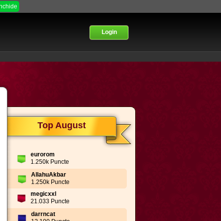
Inchide
Login
Top August
eurorom
1.250k Puncte
AllahuAkbar
1.250k Puncte
megicxxl
21.033 Puncte
darrncat