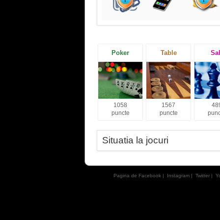
Poker
Table
Sa
1058
1567
48
puncte
puncte
punc
Situatia la jocuri
Pagina de Facebook
|
Instagram
|
Twitter
|
Y