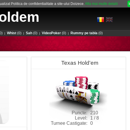
alizat Politica de confidentialitate a site-ului Doizece.
Afla mai multe detalii
oldem
0)
Whist
(0)
Sah
(0)
VideoPoker
(0)
Rummy pe tabla
(0)
|
|
|
|
Texas Hold'em
Puncte:
210
Level:
1 / 8
Turnee Castigate:
0