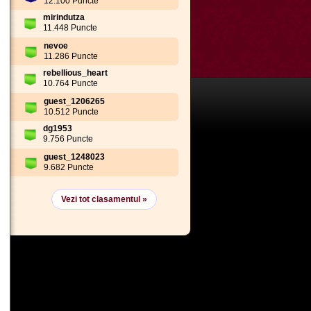
12.100 Puncte
mirindutza
11.448 Puncte
nevoe
11.286 Puncte
rebellious_heart
10.764 Puncte
guest_1206265
10.512 Puncte
dg1953
9.756 Puncte
guest_1248023
9.682 Puncte
Vezi tot clasamentul »