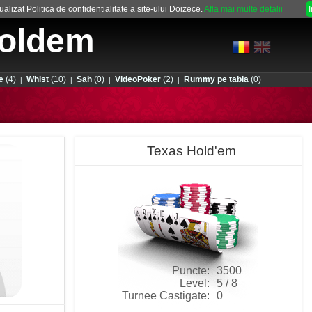
alizat Politica de confidentialitate a site-ului Doizece.
Afla mai multe detalii
oldem
e
(4)
Whist
(10)
Sah
(0)
VideoPoker
(2)
Rummy pe tabla
(0)
|
|
|
|
Texas Hold'em
Puncte:
3500
Level:
5 / 8
Turnee Castigate:
0