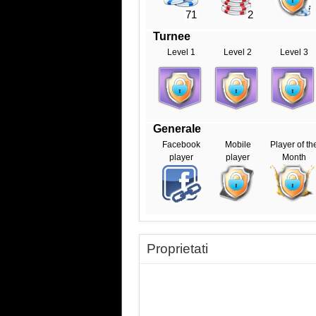
71
2
Turnee
Level 1
Level 2
Level 3
Generale
Facebook
Mobile
Player of th
player
player
Month
Proprietati