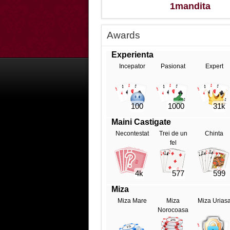
1mandita
Awards
Experienta
Incepator
Pasionat
Expert
100
1000
31k
Maini Castigate
Necontestat
Trei de un
Chinta
fel
4k
577
599
Miza
Miza Mare
Miza
Miza Urias
Norocoasa