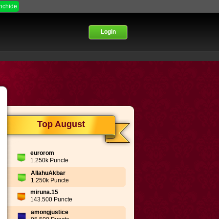
Inchide
Login
Top August
eurorom
1.250k Puncte
AllahuAkbar
1.250k Puncte
miruna.15
143.500 Puncte
amongjustice