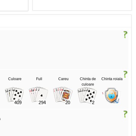
Culoare
Full
Careu
Chinta de
Chinta roiala
culoare
409
294
20
2
a