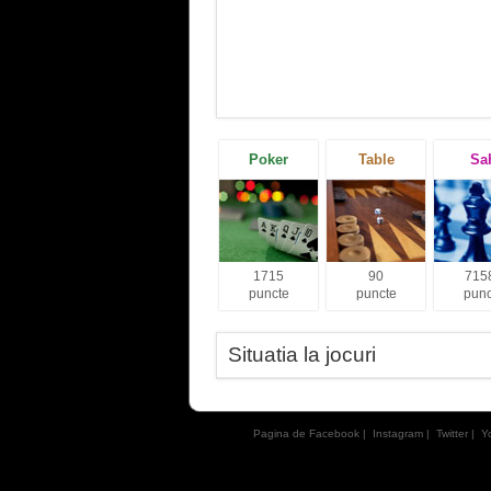
Poker
Table
Sa
1715
90
715
puncte
puncte
punc
Situatia la jocuri
Pagina de Facebook
|
Instagram
|
Twitter
|
Y