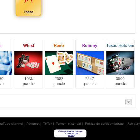
Teasc
h
Whist
Rentz
Rummy
Texas Hold'em
80
103k
2583
2547
3500
te
puncte
puncte
puncte
puncte
ouTube channel
|
Pinterest
|
TikTok
|
Termeni si conditii
|
Politica de confidentialitate
|
Fair play