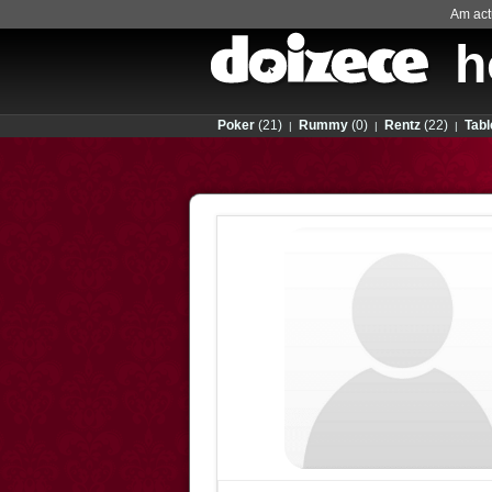
Am actu
h
Poker
(21)
Rummy
(0)
Rentz
(22)
Tabl
|
|
|