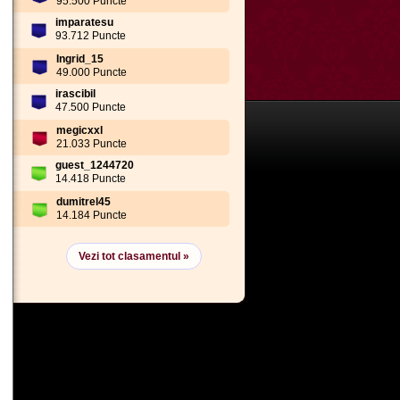
95.500 Puncte
imparatesu
93.712 Puncte
Ingrid_15
49.000 Puncte
irascibil
47.500 Puncte
megicxxl
21.033 Puncte
guest_1244720
14.418 Puncte
dumitrel45
14.184 Puncte
Vezi tot clasamentul »