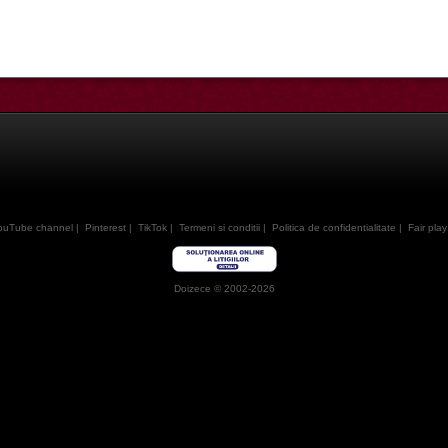
ouTube channel
|
Pinterest
|
TikTok
|
Termeni si conditii
|
Politica de confidentialitate
|
Fair play
Doizece © 2002-2026