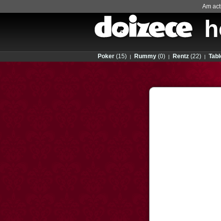
Am actu
h
Poker
(15)
Rummy
(0)
Rentz
(22)
Tabl
|
|
|