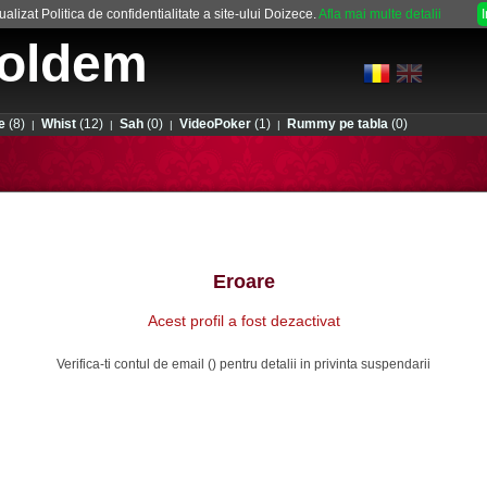
alizat Politica de confidentialitate a site-ului Doizece.
Afla mai multe detalii
oldem
e
(8)
Whist
(12)
Sah
(0)
VideoPoker
(1)
Rummy pe tabla
(0)
|
|
|
|
Eroare
Acest profil a fost dezactivat
Verifica-ti contul de email () pentru detalii in privinta suspendarii