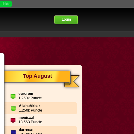
Inchide
Login
Top August
eurorom
1.250k Puncte
AllahuAkbar
1.250k Puncte
megicxxl
13.563 Puncte
darrncat