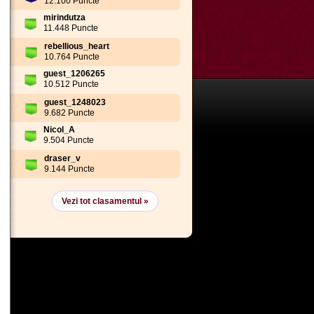
12.100 Puncte
mirindutza
11.448 Puncte
rebellious_heart
10.764 Puncte
guest_1206265
10.512 Puncte
guest_1248023
9.682 Puncte
Nicol_A
9.504 Puncte
draser_v
9.144 Puncte
Vezi tot clasamentul »