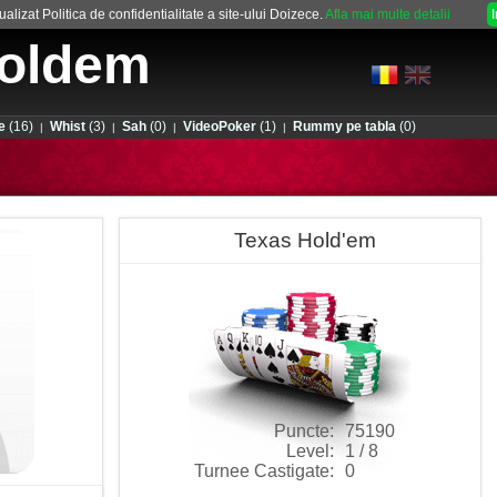
alizat Politica de confidentialitate a site-ului Doizece.
Afla mai multe detalii
oldem
e
(16)
Whist
(3)
Sah
(0)
VideoPoker
(1)
Rummy pe tabla
(0)
|
|
|
|
Texas Hold'em
Puncte:
75190
Level:
1 / 8
Turnee Castigate:
0