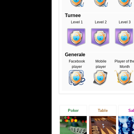
Turnee
Level 1
Level 2
Level 3
Generale
Facebook
Mobile
Player of th
player
player
Month
Poker
Table
Sa