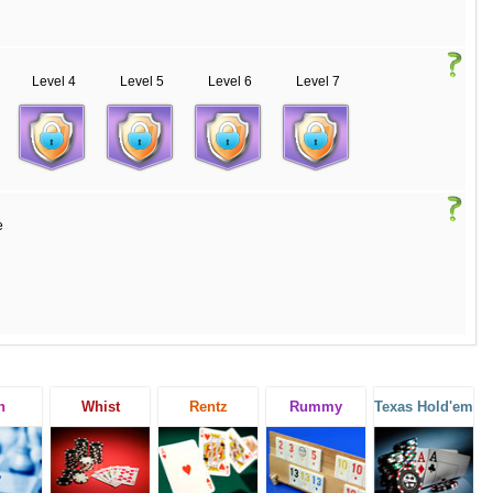
Level 4
Level 5
Level 6
Level 7
e
h
Whist
Rentz
Rummy
Texas Hold'em