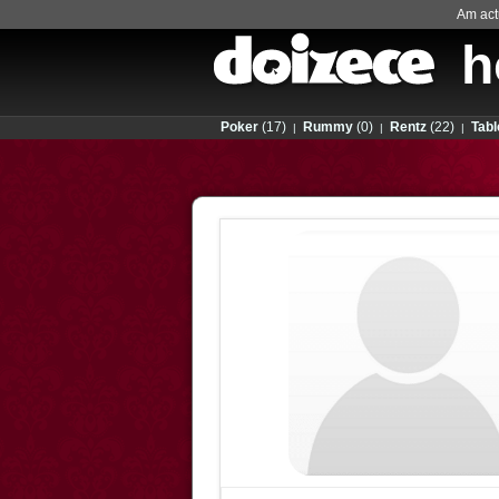
Am actu
h
Poker
(17)
Rummy
(0)
Rentz
(22)
Tabl
|
|
|