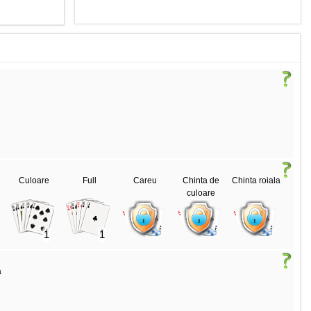
Culoare
Full
Careu
Chinta de
Chinta roiala
culoare
1
1
a