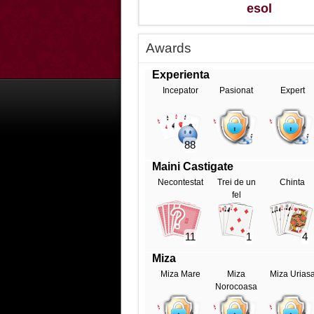
esol
Awards
Experienta
Incepator
Pasionat
Expert
88
Maini Castigate
Necontestat
Trei de un
Chinta
fel
11
1
4
Miza
Miza Mare
Miza
Miza Urias
Norocoasa