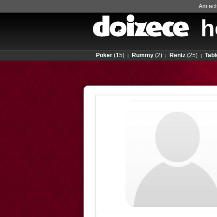
Am actu
h
Poker
(15)
Rummy
(2)
Rentz
(25)
Tabl
|
|
|