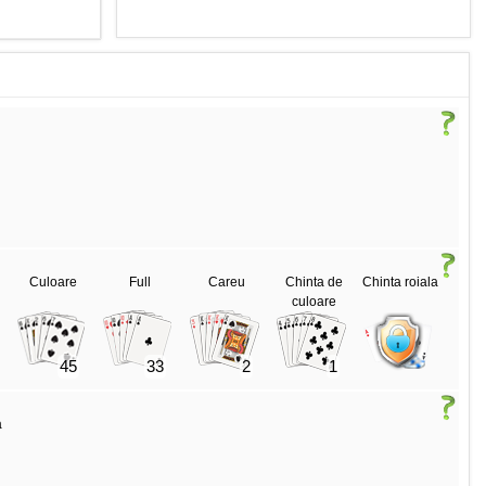
Culoare
Full
Careu
Chinta de
Chinta roiala
culoare
45
33
2
1
a