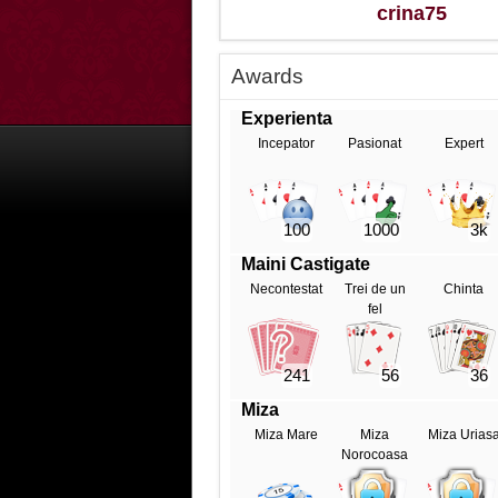
crina75
Awards
Experienta
Incepator
Pasionat
Expert
100
1000
3k
Maini Castigate
Necontestat
Trei de un
Chinta
fel
241
56
36
Miza
Miza Mare
Miza
Miza Urias
Norocoasa