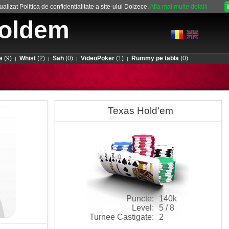
alizat Politica de confidentialitate a site-ului Doizece.
Afla mai multe detalii
oldem
e
(9)
Whist
(2)
Sah
(0)
VideoPoker
(1)
Rummy pe tabla
(0)
|
|
|
|
Texas Hold'em
Puncte:
140k
Level:
5 / 8
Turnee Castigate:
2