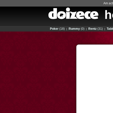
Am actu
h
Poker
(18)
Rummy
(0)
Rentz
(31)
Tabl
|
|
|