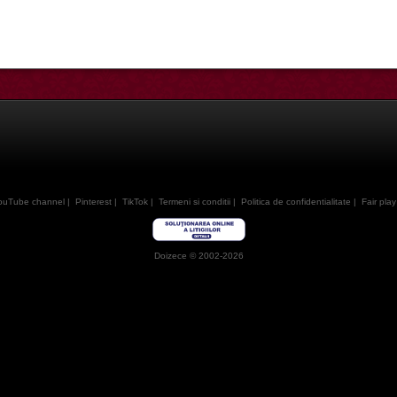
ouTube channel
|
Pinterest
|
TikTok
|
Termeni si conditii
|
Politica de confidentialitate
|
Fair play
Doizece © 2002-2026