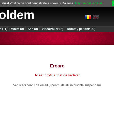
alizat Politica de confidentialitate a site-ului Doizece.
Afla mai multe detalii
oldem
e
(11)
Whist
(0)
Sah
(0)
VideoPoker
(2)
Rummy pe tabla
(0)
|
|
|
|
Eroare
Acest profil a fost dezactivat
Verifica-ti contul de email () pentru detalii in privinta suspendarii