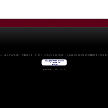
ouTube channel
|
Pinterest
|
TikTok
|
Termeni si conditii
|
Politica de confidentialitate
|
Fair play
Doizece © 2002-2026