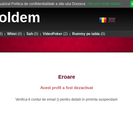
alizat Politica de confidentialitate a site-ului Doizece.
Afla mai multe detalii
oldem
3)
Whist
(0)
Sah
(0)
VideoPoker
(2)
Rummy pe tabla
(0)
|
|
|
|
Eroare
Acest profil a fost dezactivat
Verifica-ti contul de email () pentru detalii in privinta suspendarii