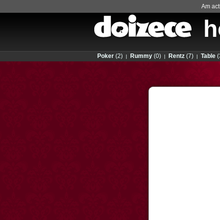
Am actu
h
Poker
(2)
Rummy
(0)
Rentz
(7)
Table
(
|
|
|